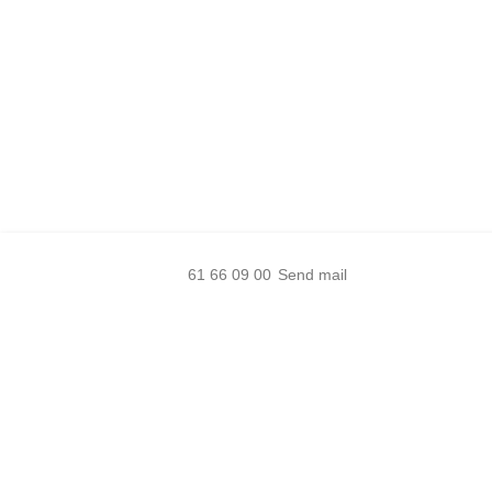
61 66 09 00
Send mail
Få et skræddersyet tilbud der
opfylder jeres behov
– vi er klar til at hjælpe!