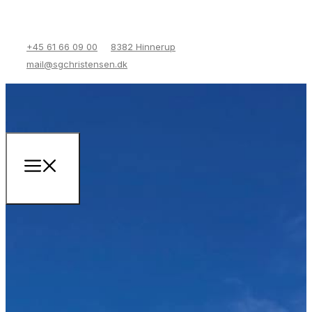
+45 61 66 09 00
8382 Hinnerup
mail@sgchristensen.dk